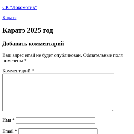
СК "Локомотив"
03ec4f07-
Каратэ
98c6-
48d3-
Каратэ 2025 год
89e5-
94b5e3887857
Добавить комментарий
5c9d8976-
727e-
44c8-
Ваш адрес email не будет опубликован.
Обязательные поля
8c2a-
помечены
*
31f4ccbc6055
Комментарий
*
36b2acce-
9a48-
41c9-
9d1a-
ec0042c5551e
(1)
36b2acce-
9a48-
41c9-
9d1a-
Имя
*
ec0042c5551e
43ea7492-
Email
*