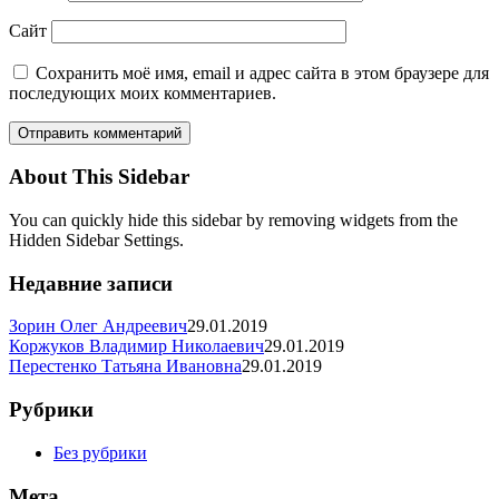
f246-
4f86-
Сайт
8743-
47c76c907e37
Сохранить моё имя, email и адрес сайта в этом браузере для
(1)
последующих моих комментариев.
43ea7492-
f246-
4f86-
8743-
About This Sidebar
47c76c907e37
54cbe443-
You can quickly hide this sidebar by removing widgets from the
20f8-
Hidden Sidebar Settings.
4804-
adb8-
Недавние записи
439981de3d34
99ddf864-
Зорин Олег Андреевич
29.01.2019
ca28-
Коржуков Владимир Николаевич
29.01.2019
461d-
Перестенко Татьяна Ивановна
29.01.2019
ab0d-
a1312ad11c53
460c1186-
Рубрики
9463-
4a3a-
Без рубрики
8e67-
30b250e052c1
Мета