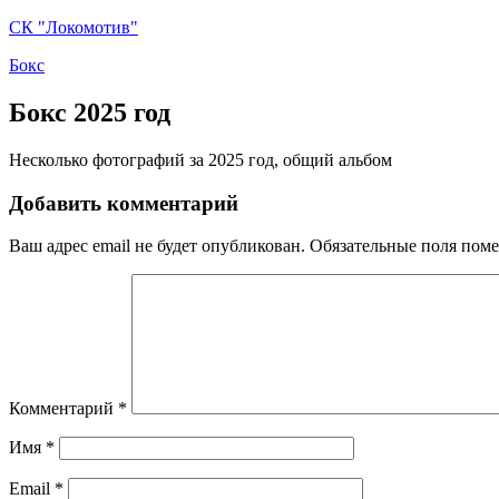
СК "Локомотив"
9fc19409-
Бокс
506c-
46f8-
Бокс 2025 год
9522-
9b137989362f
Несколько фотографий за 2025 год, общий альбом
123ce928-
c814-
Добавить комментарий
4ee3-
aef5-
1943395edba1
Ваш адрес email не будет опубликован.
Обязательные поля пом
Комментарий
*
Имя
*
Email
*