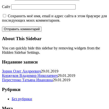
phoca_thumb_l_013
250x375-
Сайт
crop-
90-
Сохранить моё имя, email и адрес сайта в этом браузере для
phoca_thumb_l_014
последующих моих комментариев.
About This Sidebar
You can quickly hide this sidebar by removing widgets from the
Hidden Sidebar Settings.
Недавние записи
Зорин Олег Андреевич
29.01.2019
Коржуков Владимир Николаевич
29.01.2019
Перестенко Татьяна Ивановна
29.01.2019
Рубрики
Без рубрики
Мета