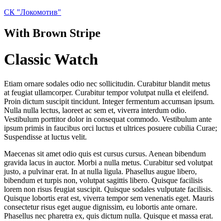
СК "Локомотив"
With Brown Stripe
Classic Watch
work1
Etiam ornare sodales odio nec sollicitudin. Curabitur blandit metus
at feugiat ullamcorper. Curabitur tempor volutpat nulla et eleifend.
Proin dictum suscipit tincidunt. Integer fermentum accumsan ipsum.
Nulla nulla lectus, laoreet ac sem et, viverra interdum odio.
Vestibulum porttitor dolor in consequat commodo. Vestibulum ante
ipsum primis in faucibus orci luctus et ultrices posuere cubilia Curae;
Suspendisse at luctus velit.
Maecenas sit amet odio quis est cursus cursus. Aenean bibendum
gravida lacus in auctor. Morbi a nulla metus. Curabitur sed volutpat
justo, a pulvinar erat. In at nulla ligula. Phasellus augue libero,
bibendum et turpis non, volutpat sagittis libero. Quisque facilisis
lorem non risus feugiat suscipit. Quisque sodales vulputate facilisis.
Quisque lobortis erat est, viverra tempor sem venenatis eget. Mauris
consectetur risus eget augue dignissim, eu lobortis ante ornare.
Phasellus nec pharetra ex, quis dictum nulla. Quisque et massa erat.